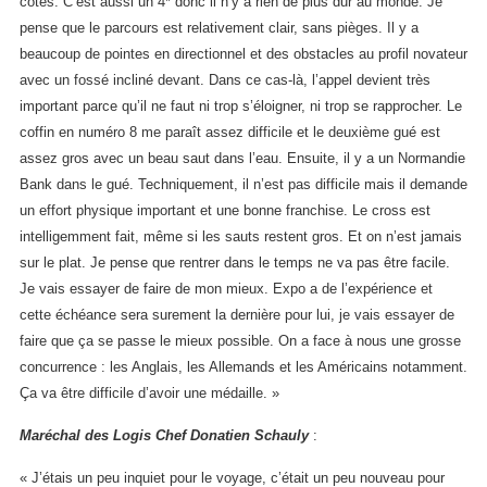
cotes. C’est aussi un 4* donc il n’y a rien de plus dur au monde. Je
pense que le parcours est relativement clair, sans pièges. Il y a
beaucoup de pointes en directionnel et des obstacles au profil novateur
avec un fossé incliné devant. Dans ce cas-là, l’appel devient très
important parce qu’il ne faut ni trop s’éloigner, ni trop se rapprocher. Le
coffin en numéro 8 me paraît assez difficile et le deuxième gué est
assez gros avec un beau saut dans l’eau. Ensuite, il y a un Normandie
Bank dans le gué. Techniquement, il n’est pas difficile mais il demande
un effort physique important et une bonne franchise. Le cross est
intelligemment fait, même si les sauts restent gros. Et on n’est jamais
sur le plat. Je pense que rentrer dans le temps ne va pas être facile.
Je vais essayer de faire de mon mieux. Expo a de l’expérience et
cette échéance sera surement la dernière pour lui, je vais essayer de
faire que ça se passe le mieux possible. On a face à nous une grosse
concurrence : les Anglais, les Allemands et les Américains notamment.
Ça va être difficile d’avoir une médaille. »
Maréchal des Logis Chef Donatien Schauly
:
« J’étais un peu inquiet pour le voyage, c’était un peu nouveau pour