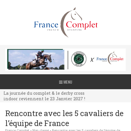
La journée du complet & le derby cross
MENU
indoor reviennent le 23 Janvier 2027 !
La journée du complet & le derby cross
indoor reviennent le 23 Janvier 2027 !
La journée du complet & le derby cross
Rencontre avec les 5 cavaliers de
indoor reviennent le 23 Janvier 2027 !
l’équipe de France
France Complet
»
Non classé
»
Rencontre avec les 5 cavaliers de l’équipe de