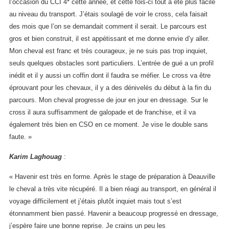
l’occasion du CCI 4* cette année, et cette fois-ci tout a été plus facile
au niveau du transport. J’étais soulagé de voir le cross, cela faisait
des mois que l’on se demandait comment il serait. Le parcours est
gros et bien construit, il est appétissant et me donne envie d’y aller.
Mon cheval est franc et très courageux, je ne suis pas trop inquiet,
seuls quelques obstacles sont particuliers. L’entrée de gué a un profil
inédit et il y aussi un coffin dont il faudra se méfier. Le cross va être
éprouvant pour les chevaux, il y a des dénivelés du début à la fin du
parcours. Mon cheval progresse de jour en jour en dressage. Sur le
cross il aura suffisamment de galopade et de franchise, et il va
également très bien en CSO en ce moment. Je vise le double sans
faute. »
Karim Laghouag
:
« Havenir est très en forme. Après le stage de préparation à Deauville
le cheval a très vite récupéré. Il a bien réagi au transport, en général il
voyage difficilement et j’étais plutôt inquiet mais tout s’est
étonnamment bien passé. Havenir a beaucoup progressé en dressage,
j’espère faire une bonne reprise. Je crains un peu les