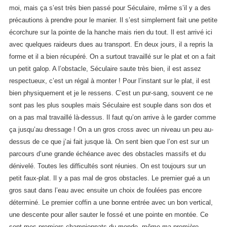
moi, mais ça s’est très bien passé pour Séculaire, même s’il y a des
précautions à prendre pour le manier. Il s’est simplement fait une petite
écorchure sur la pointe de la hanche mais rien du tout. Il est arrivé ici
avec quelques raideurs dues au transport. En deux jours, il a repris la
forme et il a bien récupéré. On a surtout travaillé sur le plat et on a fait
un petit galop. A l’obstacle, Séculaire saute très bien, il est assez
respectueux, c’est un régal à monter ! Pour l’instant sur le plat, il est
bien physiquement et je le ressens. C’est un pur-sang, souvent ce ne
sont pas les plus souples mais Séculaire est souple dans son dos et
on a pas mal travaillé là-dessus. Il faut qu’on arrive à le garder comme
ça jusqu’au dressage ! On a un gros cross avec un niveau un peu au-
dessus de ce que j’ai fait jusque là. On sent bien que l’on est sur un
parcours d’une grande échéance avec des obstacles massifs et du
dénivelé. Toutes les difficultés sont réunies. On est toujours sur un
petit faux-plat. Il y a pas mal de gros obstacles. Le premier gué a un
gros saut dans l’eau avec ensuite un choix de foulées pas encore
déterminé. Le premier coffin a une bonne entrée avec un bon vertical,
une descente pour aller sauter le fossé et une pointe en montée. Ce
sont mes premiers championnats du monde, même ma première