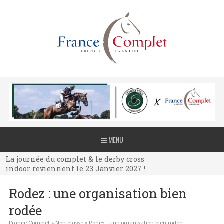
La journée du complet & le derby cross
MENU
indoor reviennent le 23 Janvier 2027 !
La journée du complet & le derby cross
indoor reviennent le 23 Janvier 2027 !
La journée du complet & le derby cross
Rodez : une organisation bien
indoor reviennent le 23 Janvier 2027 !
rodée
France Complet
»
Non classé
»
Rodez : une organisation bien rodée