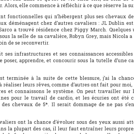
r. Alors, elle commence à réfléchir à ce que réserve la su
ent fonctionnelles qui n’hébergent plus ses chevaux de
ux déménagent chez d’autres cavaliers : JL Dublin est
arco a trouvé résidence chez Piggy March. Quelques 
us la selle de sa cavalière, Robyn Grey, mais Nicola a 
oin de se reconvertir.
ait ses infrastructures et ses connaissances accessibles
e poser, apprendre, et concourir sous la tutelle d’une c
st terminée à la suite de cette blessure, j’ai la chanc
 réaliser leurs rêves, comme d’autres ont fait pour moi,
res et connaissons le système. On peut travailler sur l
ines pour le travail de cardio, et les écuries ont été 
des chevaux de 5*. Il serait dommage de ne pas s’en 
avaliers ont la chance d’évoluer sous des yeux aussi at
s la plupart des cas, il leur faut entraîner leurs prop