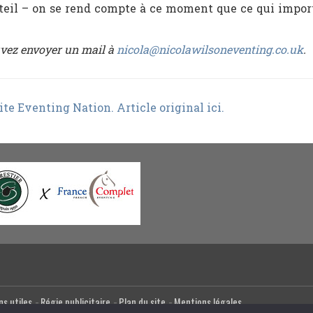
teil – on se rend compte à ce moment que ce qui importe
ouvez envoyer un mail à
nicola@nicolawilsoneventing.co.uk
.
site Eventing Nation. Article original ici.
ns utiles
Régie publicitaire
Plan du site
Mentions légales