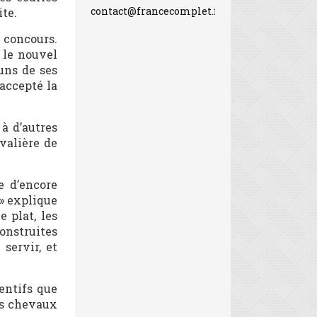
contact@francecomplet.fr
ite.
 concours.
 le nouvel
uns de ses
accepté la
 à d’autres
avalière de
e d’encore
 » explique
e plat, les
construites
servir, et
tentifs que
res chevaux