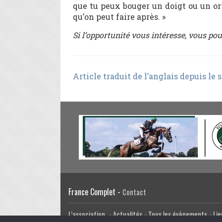
que tu peux bouger un doigt ou un or
qu’on peut faire après. »
Si l’opportunité vous intéresse, vous p
Article traduit de l’anglais depuis le 
France Complet -
Contact
L’association
Actualités
Tous les évènements
Lie
Facebook
Twitter
Email
Google Plus