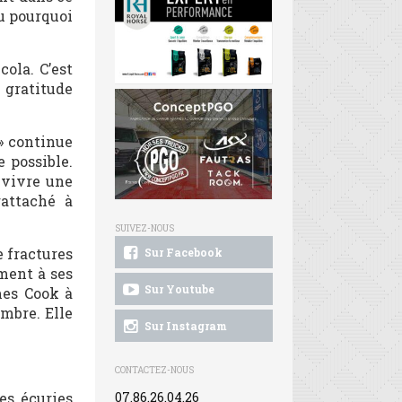
u pourquoi
cola. C’est
 gratitude
 » continue
e possible.
 vivre une
rattaché à
SUIVEZ-NOUS
e fractures
Sur Facebook
ment à ses
Sur Youtube
mes Cook à
mbre. Elle
Sur Instagram
CONTACTEZ-NOUS
es écuries
07.86.26.04.26