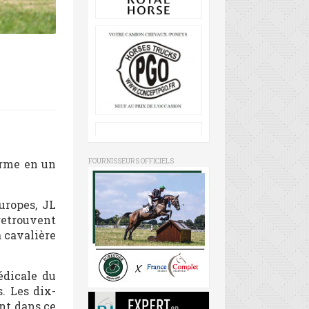
orme en un
FOURNISSEURS OFFICIELS
uropes, JL
 retrouvent
a cavalière
édicale du
. Les dix-
ent dans ce