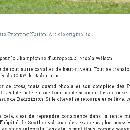
site Eventing Nation. Article original ici.
te pour la Championne d’Europe 2021 Nicola Wilson.
 de tout autre cavalier de haut-niveau. Tout se transf
ivée du CCI5* de Badminton.
sur ce cross, mais quand Nicola et son complice des E
ut s’est déroulé en une fraction de seconde. Les deux se
dessus de Badminton. Si le cheval se retourne et se lève, l
 cela, c’est de reprendre conscience dans la tente m
 l’hôpital de Southmead pour des examens plus poussés
t en soins intensifs. Les détails sont flous, comme souv