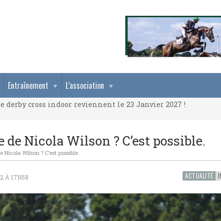
e derby cross indoor reviennent le 23 Janvier 2027 !
Entraînement
L’association
e derby cross indoor reviennent le 23 Janvier 2027 !
e derby cross indoor reviennent le 23 Janvier 2027 !
e de Nicola Wilson ? C’est possible.
de Nicola Wilson ? C’est possible.
ACTUALITÉ
I
2 À 17H58