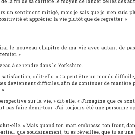
t de la fin de sa carrière le moyen de lancer celles des aut
urs un sentiment mitigé, mais je sais que je n’en suis p
sitivité et apprécier la vie plutôt que de regretter. »
uvrirai le nouveau chapitre de ma vie avec autant de pas
premier. »
veau à se rendre dans le Yorkshire.
 satisfaction, » dit-elle. « Ca peut être un monde difficile,
es deviennent difficiles, afin de continuer de manière p
 »
erspective sur la vie, » dit-elle. « J’imagine que ce sont
ut pas faire demi-tour. J’ai toujours été une personne op
onclut-elle. « Mais quand ton mari embrasse ton front, dan
partie… que soudainement, tu es réveillée, que tu as une