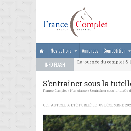
La journée du complet & l
Nos actions
Annonces
Compétition
La journée du complet & l
INFO FLASH
La journée du complet & l
S’entraîner sous la tutell
France Complet
»
Non classé
»
S’entraîner sous la tutelle 
CET ARTICLE A ÉTÉ PUBLIÉ LE : 05 DÉCEMBRE 202