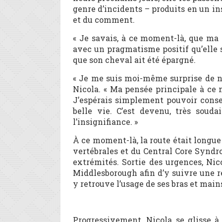
genre d’incidents – produits en un i
et du comment.
« Je savais, à ce moment-là, que ma c
avec un pragmatisme positif qu’elle 
que son cheval ait été épargné.
« Je me suis moi-même surprise de ne 
Nicola. « Ma pensée principale à ce m
J’espérais simplement pouvoir conser
belle vie. C’est devenu, très souda
l’insignifiance. »
À ce moment-là, la route était longue
vertébrales et du Central Core Synd
extrémités. Sortie des urgences, Nic
Middlesborough afin d’y suivre une r
y retrouve l’usage de ses bras et mai
Progressivement, Nicola se glisse à