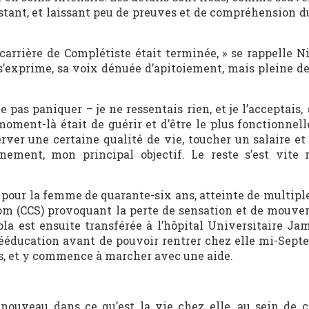
nstant, et laissant peu de preuves et de compréhension d
arrière de Complétiste était terminée, » se rappelle Ni
s’exprime, sa voix dénuée d’apitoiement, mais pleine de
pas paniquer – je ne ressentais rien, et je l’acceptais,
oment-là était de guérir et d’être le plus fonctionnell
ver une certaine qualité de vie, toucher un salaire et
inement, mon principal objectif. Le reste s’est vite 
 pour la femme de quarante-six ans, atteinte de multipl
rom (CCS) provoquant la perte de sensation et de mouve
ola est ensuite transférée à l’hôpital Universitaire Ja
ééducation avant de pouvoir rentrer chez elle mi-Septe
ns, et y commence à marcher avec une aide.
 nouveau dans ce qu’est la vie chez elle, au sein de c