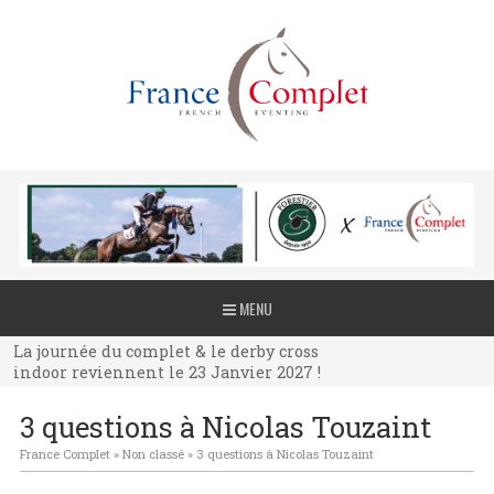
La journée du complet & le derby cross
MENU
indoor reviennent le 23 Janvier 2027 !
La journée du complet & le derby cross
indoor reviennent le 23 Janvier 2027 !
La journée du complet & le derby cross
3 questions à Nicolas Touzaint
indoor reviennent le 23 Janvier 2027 !
France Complet
»
Non classé
»
3 questions à Nicolas Touzaint