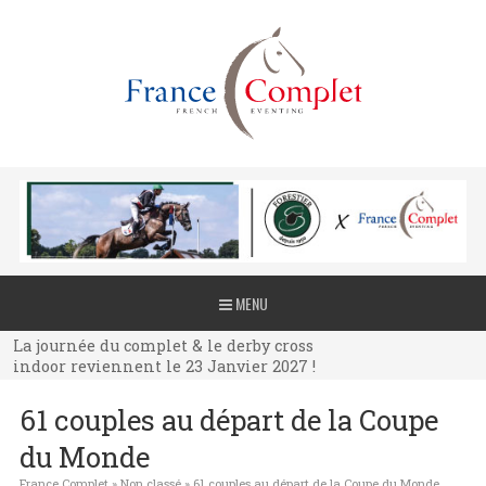
La journée du complet & le derby cross
MENU
indoor reviennent le 23 Janvier 2027 !
La journée du complet & le derby cross
indoor reviennent le 23 Janvier 2027 !
La journée du complet & le derby cross
61 couples au départ de la Coupe
indoor reviennent le 23 Janvier 2027 !
du Monde
France Complet
»
Non classé
»
61 couples au départ de la Coupe du Monde