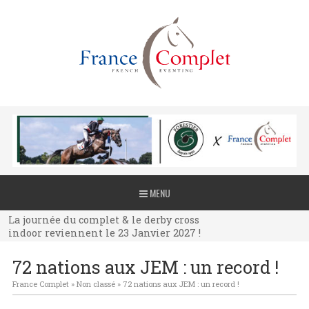
La journée du complet & le derby cross
MENU
indoor reviennent le 23 Janvier 2027 !
La journée du complet & le derby cross
indoor reviennent le 23 Janvier 2027 !
La journée du complet & le derby cross
72 nations aux JEM : un record !
indoor reviennent le 23 Janvier 2027 !
France Complet
»
Non classé
»
72 nations aux JEM : un record !