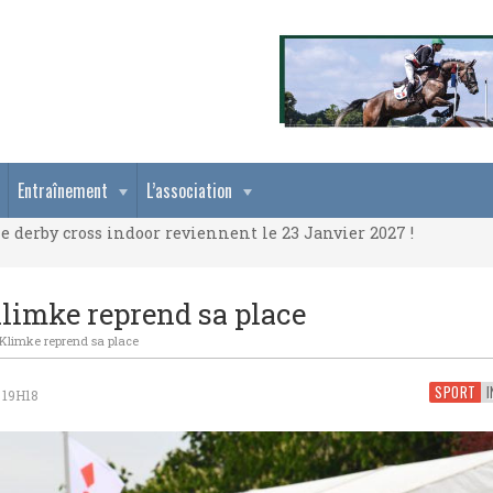
e derby cross indoor reviennent le 23 Janvier 2027 !
Entraînement
L’association
e derby cross indoor reviennent le 23 Janvier 2027 !
e derby cross indoor reviennent le 23 Janvier 2027 !
 Klimke reprend sa place
d Klimke reprend sa place
SPORT
I
 19H18