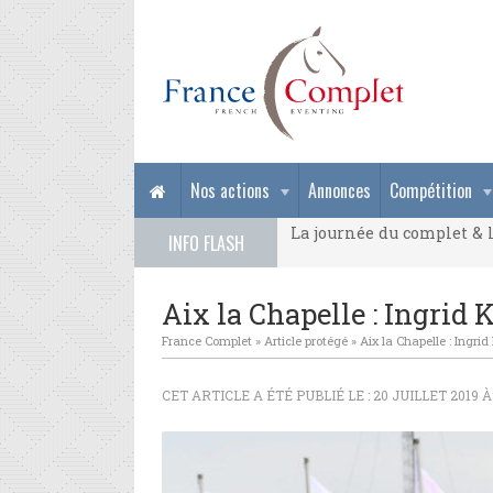
La journée du complet & l
Nos actions
Annonces
Compétition
La journée du complet & l
INFO FLASH
La journée du complet & l
Aix la Chapelle : Ingrid
France Complet
»
Article protégé
»
Aix la Chapelle : Ingri
CET ARTICLE A ÉTÉ PUBLIÉ LE : 20 JUILLET 2019 À