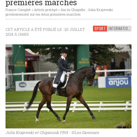
premières marches
France Complet
»
Article protégé
»
Aix-la-Chapelle : Julia Krajewski
provisoirement sur les deux premières marches
SPORT
INTERNATIONAL
CET ARTICLE A ÉTÉ PUBLIÉ LE : 20 JUILLET
2018 À 19H00
Julia Krajewski et Chipmunk FRH - ©Les Garennes