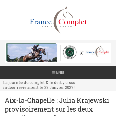
La journée du complet & le derby cross
MENU
indoor reviennent le 23 Janvier 2027 !
La journée du complet & le derby cross
indoor reviennent le 23 Janvier 2027 !
La journée du complet & le derby cross
Aix-la-Chapelle : Julia Krajewski
indoor reviennent le 23 Janvier 2027 !
provisoirement sur les deux