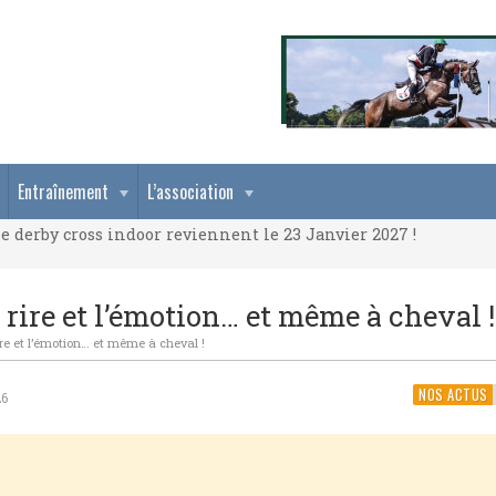
e derby cross indoor reviennent le 23 Janvier 2027 !
Entraînement
L’association
e derby cross indoor reviennent le 23 Janvier 2027 !
e derby cross indoor reviennent le 23 Janvier 2027 !
 rire et l’émotion… et même à cheval !
ire et l’émotion… et même à cheval !
NOS ACTUS
26