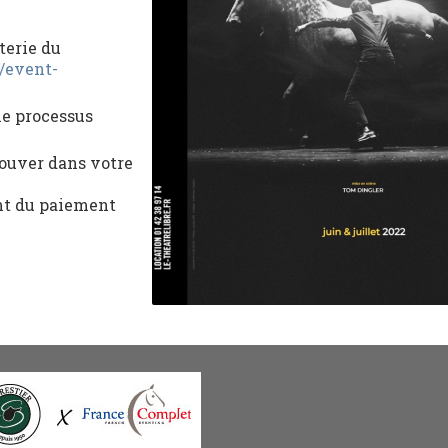
terie du
r/event-
le processus
rouver dans votre
nt du paiement