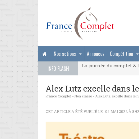
La journée du complet & l
Nos actions
Annonces
Compétition
La journée du complet & l
INFO FLASH
La journée du complet & l
Alex Lutz excelle dans le
France Complet
»
Non classé
»
Alex Lutz excelle dans le r
CET ARTICLE A ÉTÉ PUBLIÉ LE : 05 MAI 2022 À 8H