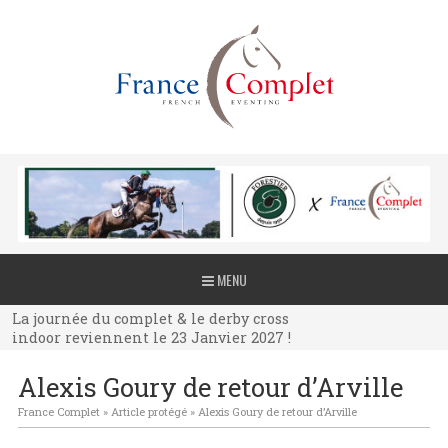
La journée du complet & le derby cross
MENU
indoor reviennent le 23 Janvier 2027 !
La journée du complet & le derby cross
indoor reviennent le 23 Janvier 2027 !
La journée du complet & le derby cross
Alexis Goury de retour d’Arville
indoor reviennent le 23 Janvier 2027 !
France Complet
»
Article protégé
»
Alexis Goury de retour d’Arville