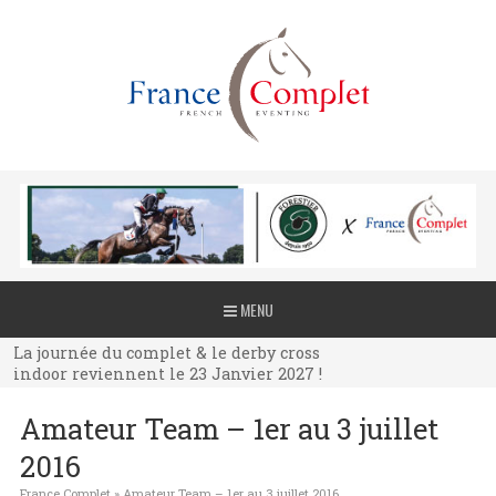
La journée du complet & le derby cross
MENU
indoor reviennent le 23 Janvier 2027 !
La journée du complet & le derby cross
indoor reviennent le 23 Janvier 2027 !
La journée du complet & le derby cross
Amateur Team – 1er au 3 juillet
indoor reviennent le 23 Janvier 2027 !
2016
France Complet
»
Amateur Team – 1er au 3 juillet 2016