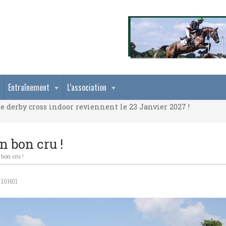
e derby cross indoor reviennent le 23 Janvier 2027 !
Entraînement
L’association
e derby cross indoor reviennent le 23 Janvier 2027 !
e derby cross indoor reviennent le 23 Janvier 2027 !
 bon cru !
bon cru !
 10H01