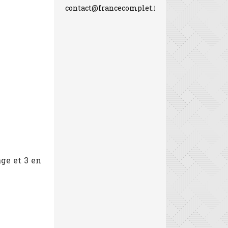
contact@francecomplet.fr
age et 3 en