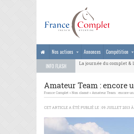
La journée du complet & l
Nos actions
Annonces
Compétition
La journée du complet & l
INFO FLASH
La journée du complet & l
Amateur Team : encore un
France Complet
»
Non classé
»
Amateur Team : encore un 
CET ARTICLE A ÉTÉ PUBLIÉ LE : 09 JUILLET 2013 À