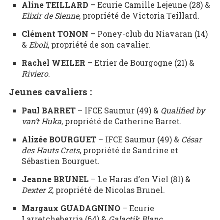
Aline TEILLARD
– Ecurie Camille Lejeune (28) &
Elixir de Sienne
, propriété de Victoria Teillard.
Clément TONON
– Poney-club du Niavaran (14)
&
Eboli
, propriété de son cavalier.
Rachel WEILER
– Etrier de Bourgogne (21) &
Riviero
.
Jeunes cavaliers :
Paul BARRET
– IFCE Saumur (49) &
Qualified by
van’t Huka
, propriété de Catherine Barret.
Alizée BOURGUET
– IFCE Saumur (49) &
César
des Hauts Crets
, propriété de Sandrine et
Sébastien Bourguet.
Jeanne BRUNEL
– Le Haras d’en Viel (81) &
Dexter Z
, propriété de Nicolas Brunel.
Margaux GUADAGNINO
– Ecurie
Larretcheberria (64) &
Galactik Blanc
.