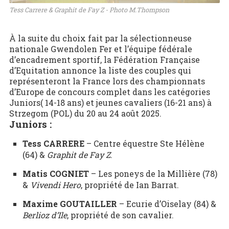
Tess Carrere & Graphit de Fay Z - Photo M.Thompson
À la suite du choix fait par la sélectionneuse
nationale Gwendolen Fer et l’équipe fédérale
d’encadrement sportif, la Fédération Française
d’Equitation annonce la liste des couples qui
représenteront la France lors des championnats
d’Europe de concours complet dans les catégories
Juniors( 14-18 ans) et jeunes cavaliers (16-21 ans) à
Strzegom (POL) du 20 au 24 août 2025.
Juniors :
Tess CARRERE
– Centre équestre Ste Hélène
(64) &
Graphit de Fay Z
.
Matis COGNIET
– Les poneys de la Millière (78)
&
Vivendi Hero
, propriété de Ian Barrat.
Maxime GOUTAILLER
– Ecurie d’Oiselay (84) &
Berlioz d’Ile
, propriété de son cavalier.