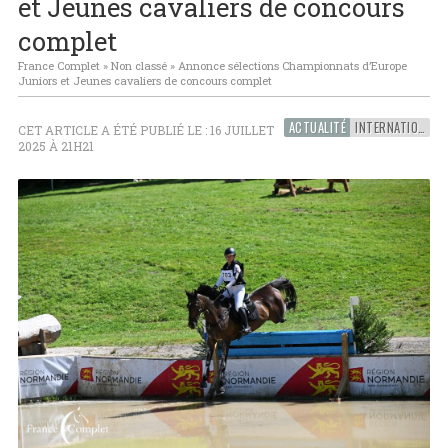
et Jeunes cavaliers de concours
complet
France Complet
»
Non classé
»
Annonce sélections Championnats d’Europe
Juniors et Jeunes cavaliers de concours complet
ACTUALITÉ
INTERNATIONAL
CET ARTICLE A ÉTÉ PUBLIÉ LE : 16 JUILLET
2025 À 21H21