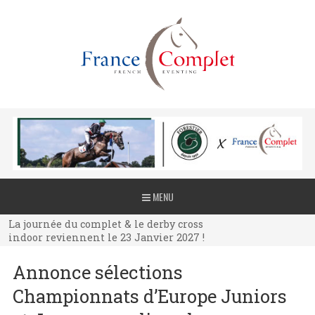
La journée du complet & le derby cross
MENU
indoor reviennent le 23 Janvier 2027 !
La journée du complet & le derby cross
indoor reviennent le 23 Janvier 2027 !
La journée du complet & le derby cross
Annonce sélections
indoor reviennent le 23 Janvier 2027 !
Championnats d’Europe Juniors