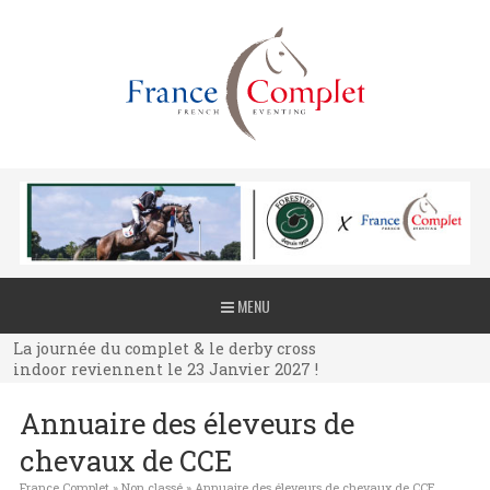
La journée du complet & le derby cross
MENU
indoor reviennent le 23 Janvier 2027 !
La journée du complet & le derby cross
indoor reviennent le 23 Janvier 2027 !
La journée du complet & le derby cross
Annuaire des éleveurs de
indoor reviennent le 23 Janvier 2027 !
chevaux de CCE
France Complet
»
Non classé
»
Annuaire des éleveurs de chevaux de CCE