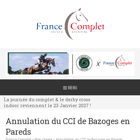
La journée du complet & le derby cross
MENU
indoor reviennent le 23 Janvier 2027 !
La journée du complet & le derby cross
indoor reviennent le 23 Janvier 2027 !
La journée du complet & le derby cross
Annulation du CCI de Bazoges en
indoor reviennent le 23 Janvier 2027 !
Pareds
France Complet
»
Non classé
»
Annulation du CCI de Bazoges en Pareds