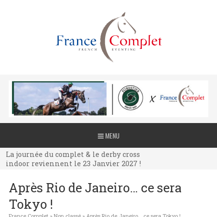
La journée du complet & le derby cross
MENU
indoor reviennent le 23 Janvier 2027 !
La journée du complet & le derby cross
indoor reviennent le 23 Janvier 2027 !
La journée du complet & le derby cross
Après Rio de Janeiro… ce sera
indoor reviennent le 23 Janvier 2027 !
Tokyo !
France Complet
»
Non classé
»
Après Rio de Janeiro… ce sera Tokyo !