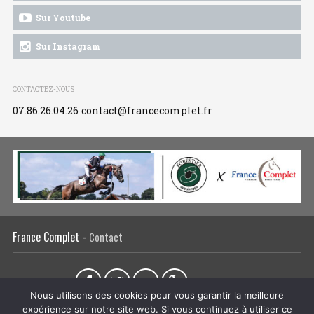
Sur Youtube
Sur Instagram
CONTACTEZ-NOUS
07.86.26.04.26
contact@francecomplet.fr
France Complet -
Contact
Partager sur :
Nous utilisons des cookies pour vous garantir la meilleure
expérience sur notre site web. Si vous continuez à utiliser ce
L’association
Actualités
Tous les évènements
Liens utiles