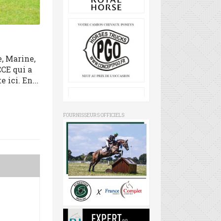
, Marine,
CCE qui a
 ici. En...
FOURNISSEURS OFFICIELS