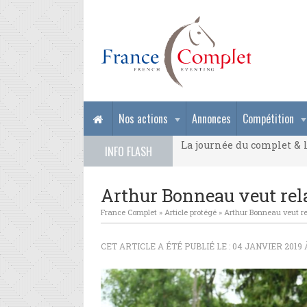
La journée du complet & l
Nos actions
Annonces
Compétition
La journée du complet & l
INFO FLASH
La journée du complet & l
Arthur Bonneau veut rel
France Complet
»
Article protégé
»
Arthur Bonneau veut re
CET ARTICLE A ÉTÉ PUBLIÉ LE : 04 JANVIER 2019