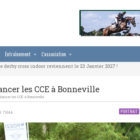
e derby cross indoor reviennent le 23 Janvier 2027 !
Entraînement
L’association
e derby cross indoor reviennent le 23 Janvier 2027 !
e derby cross indoor reviennent le 23 Janvier 2027 !
ancer les CCE à Bonneville
lancer les CCE à Bonneville
PORTRAIT
 À 7H44