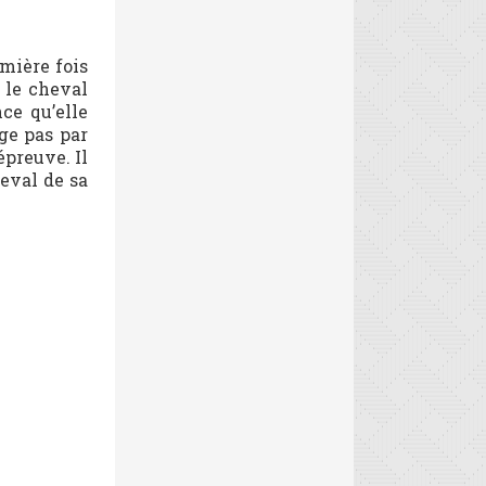
emière fois
 le cheval
ce qu’elle
ge pas par
épreuve. Il
eval de sa