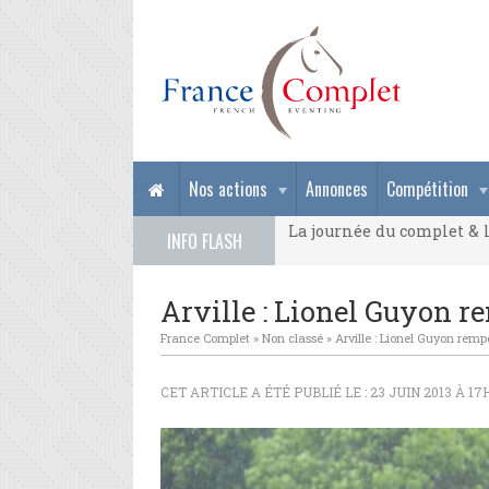
La journée du complet & l
Nos actions
Annonces
Compétition
La journée du complet & l
INFO FLASH
La journée du complet & l
Arville : Lionel Guyon re
France Complet
»
Non classé
»
Arville : Lionel Guyon rempo
CET ARTICLE A ÉTÉ PUBLIÉ LE : 23 JUIN 2013 À 17