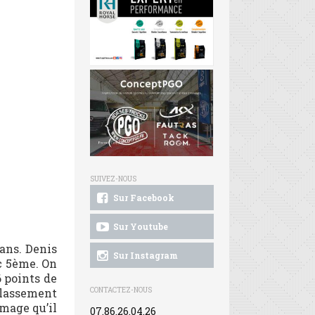
SUIVEZ-NOUS
Sur Facebook
Sur Youtube
ans. Denis
Sur Instagram
c 5ème. On
6 points de
classement
CONTACTEZ-NOUS
mmage qu’il
07.86.26.04.26