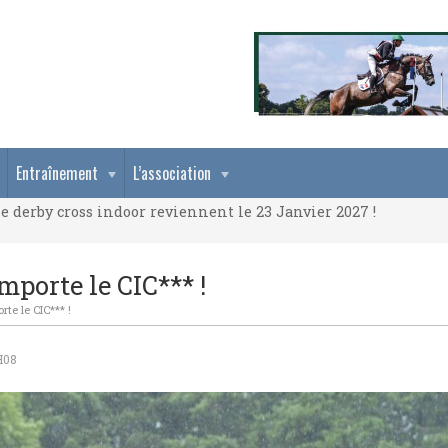
e derby cross indoor reviennent le 23 Janvier 2027 !
Entraînement
L’association
e derby cross indoor reviennent le 23 Janvier 2027 !
e derby cross indoor reviennent le 23 Janvier 2027 !
mporte le CIC*** !
rte le CIC*** !
H08