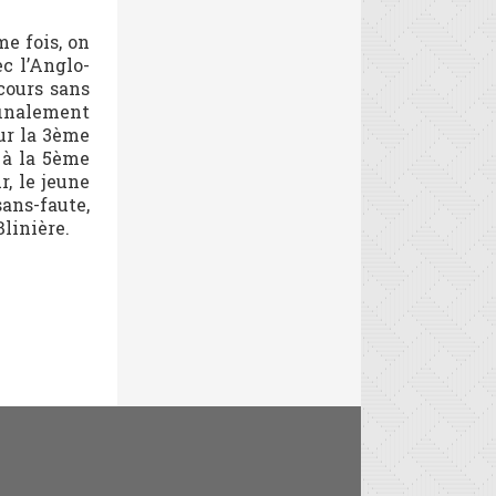
me fois, on
c l’Anglo-
cours sans
finalement
ur la 3ème
 à la 5ème
, le jeune
ans-faute,
linière.