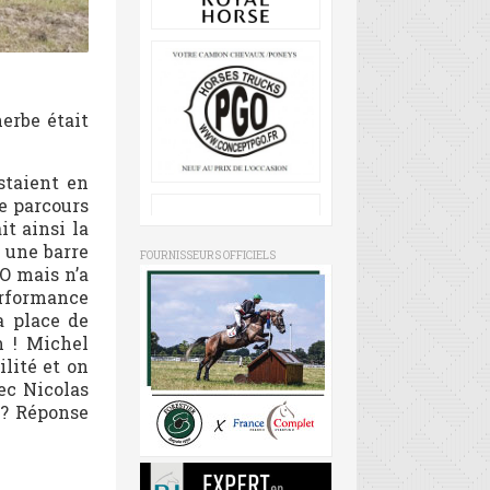
herbe était
staient en
le parcours
it ainsi la
 une barre
FOURNISSEURS OFFICIELS
SO mais n’a
performance
a place de
 ! Michel
lité et on
ec Nicolas
r? Réponse