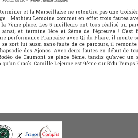
Podium du CIC**
(Photo Thomas Longuet)
e terminer et la Marseillaise ne retentira pas une troisiè
lge ! Mathieu Lemoine commet en effet trois fautes ave
à la 7ème place. Les 5 meilleurs ont tous réalisé un par
 ainsi, et termine 1ère et 2ème de l’épreuve ! C’est 
eure performance Française avec Qi du Phare, il monte s
e sort lui aussi sans-faute de ce parcours, il remonte
hapsodie des Ajoncs. Avec deux fautes en début de tour
odéo de Caumont se place 6ème, tandis qu’avec un s
qu’un Crack. Camille Lejeune est 9ème sur R’du Temps B