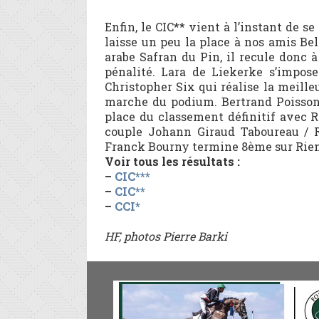
Enfin, le CIC** vient à l’instant de s
laisse un peu la place à nos amis Be
arabe Safran du Pin, il recule donc 
pénalité. Lara de Liekerke s’impose
Christopher Six qui réalise la meill
marche du podium. Bertrand Poisson s
place du classement définitif avec R
couple Johann Giraud Taboureau / R
Franck Bourny termine 8ème sur Rien 
Voir tous les résultats :
–
CIC***
–
CIC**
–
CCI*
HF, photos Pierre Barki