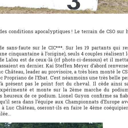
 des conditions apocalyptiques ! Le terrain de CSO sur 
de sans-faute sur le CIC***. Sur les 19 partants qui re
une cinquantaine à l’origine), seuls 4 couples réalisent 
 Lalou est de ceux-là (cf photo ci-dessous) et il metta
ssaient en dernier. Kai Steffen Meyer d’abord renverse
uc Château, leader au provisoire, a très bien monté le C
ec Propriano de l’Ebat. C’est néanmoins une très belle 
’à présent pas le point fort du cheval. Il cède ainsi s
expérimenté et monte sur la 2ème marche du podium
s heureux de ce podium. Lionel Guyon confirme sa fiabi
 qu’il sera dans l’équipe aux Championnats d’Europe av
 à Luc Château, oseront-ils en faire le 4ème coéquipie
ilée…