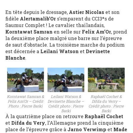
En tête depuis le dressage,
Astier Nicolas
et son
fidèle
Alertamalib’Or
s’emparent du CCI3*s de
Saumur Complet ! Le cavalier thaïlandais,
Korntawat Samran
en selle sur
Felix Am’Or
, prend
la deuxième place malgré une barre sur l’épreuve
de saut d’obstacle. La troisième marche du podium
est décernée a
Leilani Watson
et
Devinette
Blanche
.
Korntawat Samran &
Leilani Watson &
Raphaël Cochet &
Feliz Am’Or – Crédit
Devinette Blanche –
Difda du Verry –
Photo : Pierre Barki
Crédit photo : Pierre
Crédit photo : Pierre
Barki
Barki
À la quatrième place on retrouve
Raphaël Cochet
et
Difda du Very
, l’Allemagne prend la cinquième
place de l’épreuve grâce à
Jarno Verwimp
et
Made