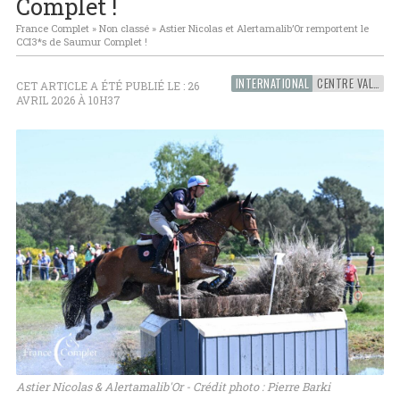
Complet !
France Complet
»
Non classé
»
Astier Nicolas et Alertamalib’Or remportent le
CCI3*s de Saumur Complet !
INTERNATIONAL
CENTRE VAL-DE-LOIRE
CET ARTICLE A ÉTÉ PUBLIÉ LE : 26
AVRIL 2026 À 10H37
Astier Nicolas & Alertamalib'Or - Crédit photo : Pierre Barki