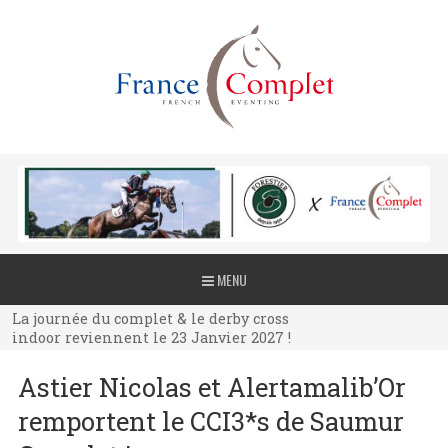
La journée du complet & le derby cross
MENU
indoor reviennent le 23 Janvier 2027 !
La journée du complet & le derby cross
indoor reviennent le 23 Janvier 2027 !
La journée du complet & le derby cross
Astier Nicolas et Alertamalib’Or
indoor reviennent le 23 Janvier 2027 !
remportent le CCI3*s de Saumur