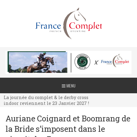
La journée du complet & le derby cross
MENU
indoor reviennent le 23 Janvier 2027 !
La journée du complet & le derby cross
indoor reviennent le 23 Janvier 2027 !
La journée du complet & le derby cross
Auriane Coignard et Boomrang de
indoor reviennent le 23 Janvier 2027 !
la Bride s’imposent dans le