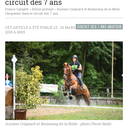
circuit des 7 ans
France Complet
»
Article protégé
»
Auriane Coignard et Boomrang de la Bride
s’imposent dans le circuit des 7 ans
CIRCUIT DES 7 ANS AMATEUR
CET ARTICLE A ÉTÉ PUBLIÉ LE : 30 MARS
2018 À 6H05
Auriane Coignard et Boomrang de la Bride - photo Pierre Barki