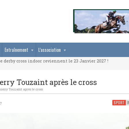
e derby cross indoor reviennent le 23 Janvier 2027 !
Entraînement
L’association
e derby cross indoor reviennent le 23 Janvier 2027 !
e derby cross indoor reviennent le 23 Janvier 2027 !
erry Touzaint après le cross
ierry Touzaint après le cross
SPORT
I
17