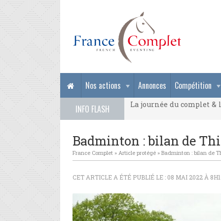
La journée du complet & l
Nos actions
Annonces
Compétition
La journée du complet & l
INFO FLASH
La journée du complet & l
Badminton : bilan de Thi
France Complet
»
Article protégé
»
Badminton : bilan de Th
CET ARTICLE A ÉTÉ PUBLIÉ LE : 08 MAI 2022 À 8H