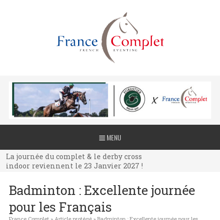
La journée du complet & le derby cross
MENU
indoor reviennent le 23 Janvier 2027 !
La journée du complet & le derby cross
indoor reviennent le 23 Janvier 2027 !
La journée du complet & le derby cross
Badminton : Excellente journée
indoor reviennent le 23 Janvier 2027 !
pour les Français
France Complet
»
Article protégé
»
Badminton : Excellente journée pour les