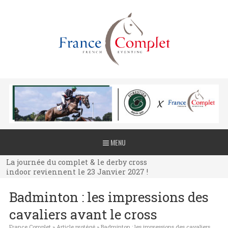
La journée du complet & le derby cross
MENU
indoor reviennent le 23 Janvier 2027 !
La journée du complet & le derby cross
indoor reviennent le 23 Janvier 2027 !
La journée du complet & le derby cross
Badminton : les impressions des
indoor reviennent le 23 Janvier 2027 !
cavaliers avant le cross
France Complet
»
Article protégé
»
Badminton : les impressions des cavaliers