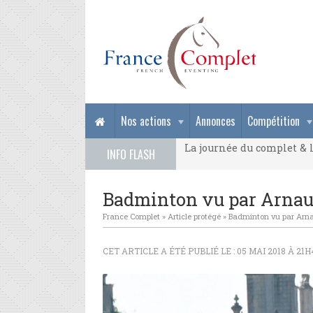
La journée du complet & l
Nos actions
Annonces
Compétition
La journée du complet & l
INFO FLASH
La journée du complet & l
Badminton vu par Arnau
France Complet
»
Article protégé
»
Badminton vu par Arn
CET ARTICLE A ÉTÉ PUBLIÉ LE : 05 MAI 2018 À 21H