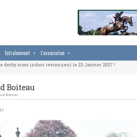
e derby cross indoor reviennent le 23 Janvier 2027 !
Entraînement
L’association
e derby cross indoor reviennent le 23 Janvier 2027 !
e derby cross indoor reviennent le 23 Janvier 2027 !
d Boiteau
aud Boiteau
42