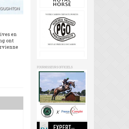
tives en
ung ont
arvienne
FOURNISSEURS OFFICIELS