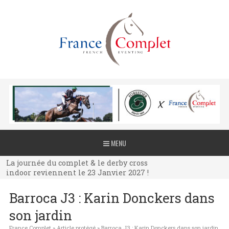
La journée du complet & le derby cross
MENU
indoor reviennent le 23 Janvier 2027 !
La journée du complet & le derby cross
indoor reviennent le 23 Janvier 2027 !
La journée du complet & le derby cross
Barroca J3 : Karin Donckers dans
indoor reviennent le 23 Janvier 2027 !
son jardin
France Complet
»
Article protégé
»
Barroca J3 : Karin Donckers dans son jardin