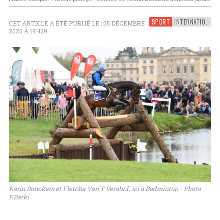
SPORT
INTERNATIONAL
CET ARTICLE A ÉTÉ PUBLIÉ LE : 05 DÉCEMBRE
2020 À 19H29
Karin Donckers et Fletcha Van'T Verahof, ici à Badminton - Photo
P.Barki