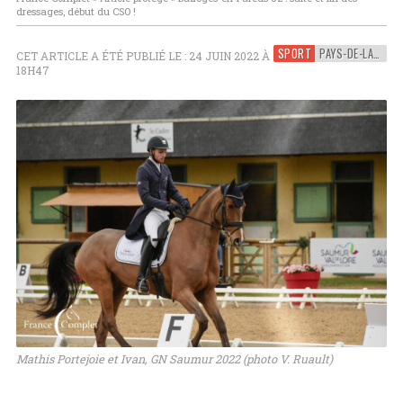
dressages, début du CSO !
SPORT
PAYS-DE-LA-LOIRE
CET ARTICLE A ÉTÉ PUBLIÉ LE : 24 JUIN 2022 À
18H47
Mathis Portejoie et Ivan, GN Saumur 2022 (photo V. Ruault)