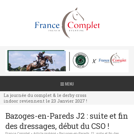
La journée du complet & le derby cross
MENU
indoor reviennent le 23 Janvier 2027 !
La journée du complet & le derby cross
indoor reviennent le 23 Janvier 2027 !
La journée du complet & le derby cross
Bazoges-en-Pareds J2 : suite et fin
indoor reviennent le 23 Janvier 2027 !
des dressages, début du CSO !
France Complet
»
Article protégé
»
Bazoges-en-Pareds J2 : suite et fin des