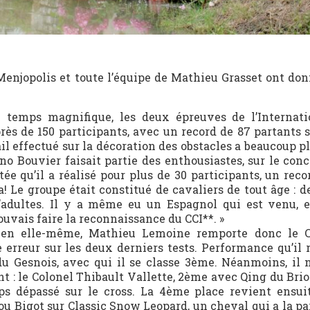
enjopolis et toute l’équipe de Mathieu Grasset ont don
n temps magnifique, les deux épreuves de l’Internati
s de 150 participants, avec un record de 87 partants su
ail effectué sur la décoration des obstacles a beaucoup pl
no Bouvier faisait partie des enthousiastes, sur le con
e qu’il a réalisé pour plus de 30 participants, un recor
a! Le groupe était constitué de cavaliers de tout âge : d
’adultes. Il y a même eu un Espagnol qui est venu, e
uvais faire la reconnaissance du CCI**. »
 en elle-même, Mathieu Lemoine remporte donc le C
erreur sur les deux derniers tests. Performance qu’il 
 Gesnois, avec qui il se classe 3ème. Néanmoins, il n
t : le Colonel Thibault Vallette, 2ème avec Qing du Bri
ps dépassé sur le cross. La 4ème place revient ensui
u Bigot sur Classic Snow Leopard, un cheval qui a la pa