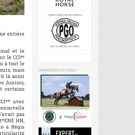
né entière
onal et le
r le CCI*!
u à tout le
cours, mais
FOURNISSEURS OFFICIELS
d là aussi
es Juniors,
t certains
CI** avec
renouvelle
’avait pas
ot*ENE HN,
te à Régis
rticularité