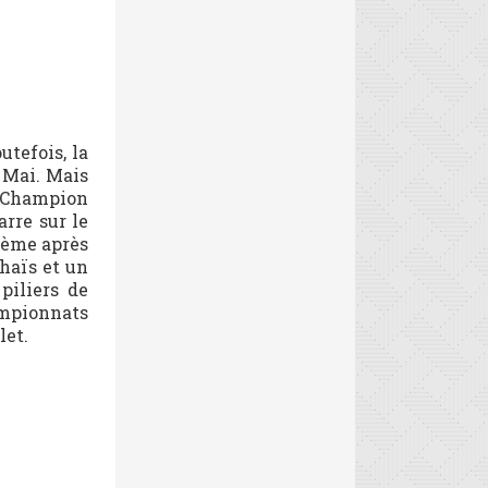
tefois, la
 Mai. Mais
é Champion
rre sur le
2ème après
Thaïs et un
piliers de
ampionnats
let.