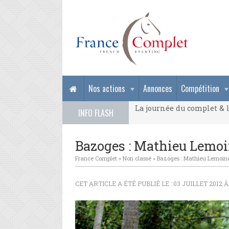
La journée du complet & l
Nos actions
Annonces
Compétition
La journée du complet & l
INFO FLASH
La journée du complet & l
Bazoges : Mathieu Lemoi
France Complet
»
Non classé
»
Bazoges : Mathieu Lemoine
CET ARTICLE A ÉTÉ PUBLIÉ LE : 03 JUILLET 2012 À