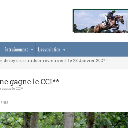
e derby cross indoor reviennent le 23 Janvier 2027 !
Entraînement
L’association
e derby cross indoor reviennent le 23 Janvier 2027 !
e derby cross indoor reviennent le 23 Janvier 2027 !
ne gagne le CCI**
 gagne le CCI**
 6H15