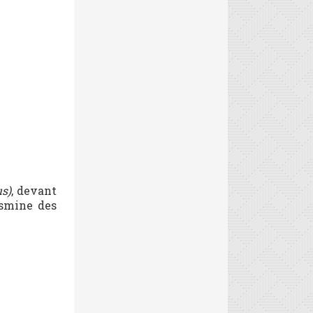
us)
, devant
asmine des