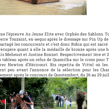
ne l’épreuve As Jeune Elite avec Orphéo des Sablons. Tou
ierre Touzaint, ex-aequo après le dressage sur Pin Up de
artagé les concurrents et c’est donc Robin qui est sacr
écupère quant à elle la médaille de bronze après une ba
aïs Meheust et Justine Bonnet. Respectivement 1ère et 
u tableau après un refus de Quamilha sur le cross pour 
ec Newton d’Héricourt. Bis repetita de Vittel où les 
ndrent peu avant l’annonce de la sélection pour les Ch
llement après le concours de Questembert, du 26 au 29 juil