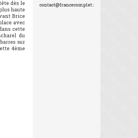
tête dès le
contact@francecomplet.fr
 plus haute
vant Brice
place avec
dans cette
acharel du
 barres sur
cette 4ème