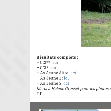
Résultats complets :
– CCI** :
ici
– CCI* :
ici
– As Jeune élite :
ici
– As Jeune 1 :
ici
– As Jeune 2 :
ici
Merci à Hélène Grasset pour les photos 
HF