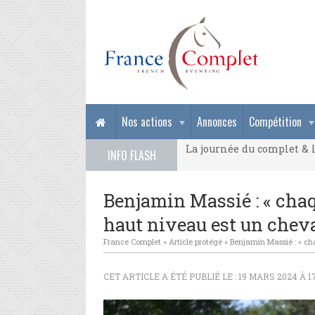
La journée du complet & l
Nos actions
Annonces
Compétition
La journée du complet & l
INFO FLASH
La journée du complet & l
Benjamin Massié : « chaqu
haut niveau est un cheval
France Complet
»
Article protégé
»
Benjamin Massié : « cha
CET ARTICLE A ÉTÉ PUBLIÉ LE : 19 MARS 2024 À 