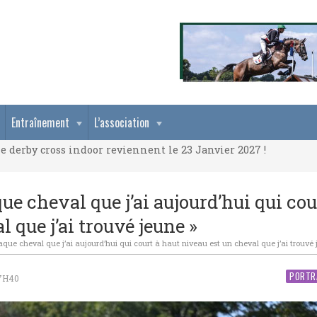
e derby cross indoor reviennent le 23 Janvier 2027 !
Entraînement
L’association
e derby cross indoor reviennent le 23 Janvier 2027 !
e derby cross indoor reviennent le 23 Janvier 2027 !
e cheval que j’ai aujourd’hui qui cou
 que j’ai trouvé jeune »
que cheval que j’ai aujourd’hui qui court à haut niveau est un cheval que j’ai trouvé 
PORTR
17H40