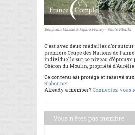
Benjamin Massié & Figaro Fonroy - Photo P.Barki
C‘est avec deux médailles d’or autour 
première Coupe des Nations de l’année 
individuelle sur ce niveau d’épreuve
Obéron du Moulin, propriété d’Aurélie L
Ce contenu est protégé et réservé au
S'abonner
Already a member?
Connectez-vous i
Vous n'êtes pas membre