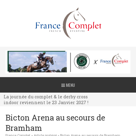
La journée du complet & le derby cross
MENU
indoor reviennent le 23 Janvier 2027 !
La journée du complet & le derby cross
indoor reviennent le 23 Janvier 2027 !
La journée du complet & le derby cross
Bicton Arena au secours de
indoor reviennent le 23 Janvier 2027 !
Bramham
France Complet
»
Article protégé
»
Bicton Arena au secours de Bramham