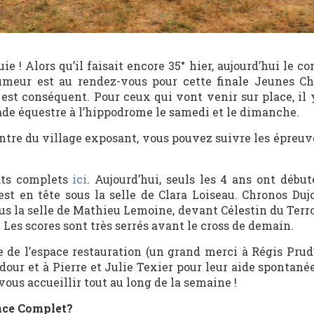
e ! Alors qu’il faisait encore 35° hier, aujourd’hui le co
humeur est au rendez-vous pour cette finale Jeunes C
 est conséquent. Pour ceux qui vont venir sur place, il
tade équestre à l’hippodrome le samedi et le dimanche.
entre du village exposant, vous pouvez suivre les épreuv
tats complets
ici
. Aujourd’hui, seuls les 4 ans ont début
t en tête sous la selle de Clara Loiseau. Chronos Dujo
ous la selle de Mathieu Lemoine, devant Célestin du Terr
Les scores sont très serrés avant le cross de demain.
ce de l’espace restauration (un grand merci à Régis Prud
ur et à Pierre et Julie Texier pour leur aide spontané
vous accueillir tout au long de la semaine !
ance Complet?