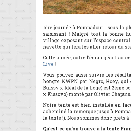
1ère journée à Pompadour… sous la plui
saisissant ! Malgré tout la bonne 
village exposant sur l’espace central
navette qui fera les aller-retour du s
Cette année, outre l’écran géant au c
Live
!
Vous pouvez aussi suivre les résul
hongre KWPN par Negro, Hoey, qui es
Buissy x Idéal de la Loge) est 2ème s
x Kissovo) monté par Olivier Chapuis. 
Notre tente est bien installée en fa
acheminé la remorque jusqu’à Pompado
la tente !). Nous sommes donc prêts à 
Qu’est-ce qu’on trouve à la tente Fr