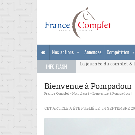
La journée du complet & l
Nos actions
Annonces
Compétition
La journée du complet & l
INFO FLASH
La journée du complet & l
Bienvenue à Pompadour 
France Complet
»
Non classé
»
Bienvenue à Pompadour !
CET ARTICLE A ÉTÉ PUBLIÉ LE : 14 SEPTEMBRE 20