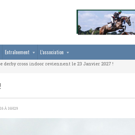
e derby cross indoor reviennent le 23 Janvier 2027 !
Entraînement
L’association
e derby cross indoor reviennent le 23 Janvier 2027 !
e derby cross indoor reviennent le 23 Janvier 2027 !
!
16 À 16H29