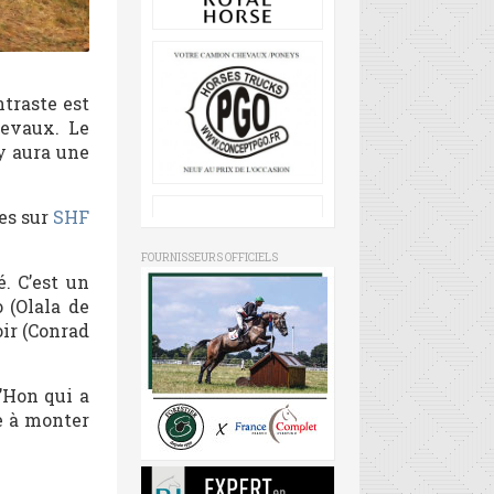
ntraste est
hevaux. Le
 y aura une
es sur
SHF
FOURNISSEURS OFFICIELS
é. C’est un
 (Olala de
oir (Conrad
’Hon qui a
e à monter