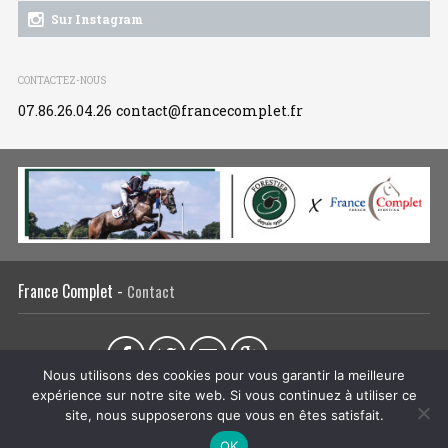
Sur Instagram
CONTACTEZ-NOUS
07.86.26.04.26
contact@francecomplet.fr
France Complet -
Contact
Partager sur :
Nous utilisons des cookies pour vous garantir la meilleure
expérience sur notre site web. Si vous continuez à utiliser ce
L’association
Actualités
Tous les évènements
Liens utiles
site, nous supposerons que vous en êtes satisfait.
Régie publicitaire
Plan du site
Mentions légales
OK
CRÉATION DU SITE INTERNET