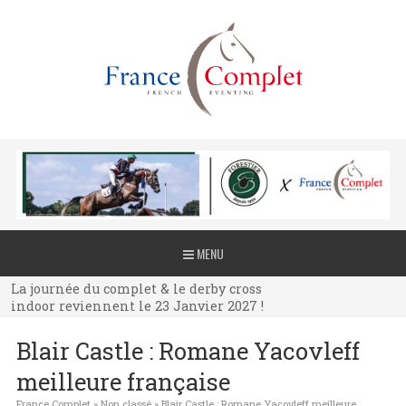
La journée du complet & le derby cross
MENU
indoor reviennent le 23 Janvier 2027 !
La journée du complet & le derby cross
indoor reviennent le 23 Janvier 2027 !
La journée du complet & le derby cross
Blair Castle : Romane Yacovleff
indoor reviennent le 23 Janvier 2027 !
meilleure française
France Complet
»
Non classé
»
Blair Castle : Romane Yacovleff meilleure