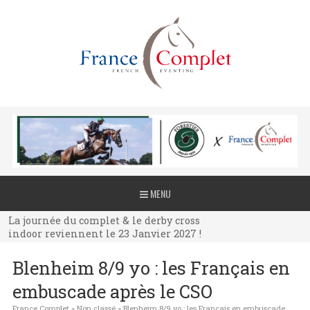
La journée du complet & le derby cross
MENU
indoor reviennent le 23 Janvier 2027 !
La journée du complet & le derby cross
indoor reviennent le 23 Janvier 2027 !
La journée du complet & le derby cross
Blenheim 8/9 yo : les Français en
indoor reviennent le 23 Janvier 2027 !
embuscade après le CSO
France Complet
»
Non classé
»
Blenheim 8/9 yo : les Français en embuscade