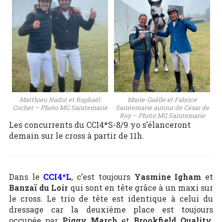
Matthieu Nadot et Raphaël
Marie-Gaëlle et Fabrice
Cochet – Photo MG Saintemarie
Saintemarie autour de César de
Roy – Photo MG Saintemarie
Les concurrents du CCI4*S-8/9 yo s’élanceront
demain sur le cross à partir de 11h.
Dans le
CCI4*L
, c’est toujours
Yasmine Igham
et
Banzaï du Loir
qui sont en tête grâce à un maxi sur
le cross. Le trio de tête est identique à celui du
dressage car la deuxième place est toujours
occupée par
Piggy March
et
Brookfield Quality
,