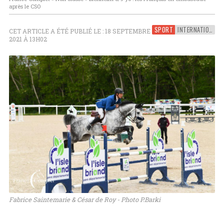
après le CSO
SPORT
INTERNATIONAL
CET ARTICLE A ÉTÉ PUBLIÉ LE : 18 SEPTEMBRE
2021 À 13H02
Fabrice Saintemarie & César de Roy - Photo P.Barki