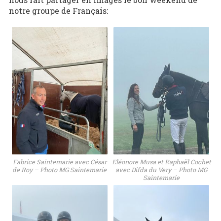
notre groupe de Français:
Fabrice Saintemarie avec César
Eléonore Musa et Raphaël Cochet
de Roy – Photo MG Saintemarie
avec Difda du Very – Photo MG
Saintemarie