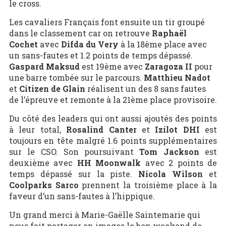
le cross.
Les cavaliers Français font ensuite un tir groupé
dans le classement car on retrouve
Raphaël
Cochet
avec
Difda du Very
à la 18ème place avec
un sans-fautes et 1.2 points de temps dépassé.
Gaspard Maksud
est 19ème avec
Zaragoza II
pour
une barre tombée sur le parcours.
Matthieu Nadot
et
Citizen de Glain
réalisent un des 8 sans fautes
de l’épreuve et remonte à la 21ème place provisoire.
Du côté des leaders qui ont aussi ajoutés des points
à leur total,
Rosalind Canter
et
Izilot DHI
est
toujours en tête malgré 1.6 points supplémentaires
sur le CSO. Son poursuivant
Tom Jackson
est
deuxième avec
HH Moonwalk
avec 2 points de
temps dépassé sur la piste.
Nicola Wilson
et
Coolparks Sarco
prennent la troisième place à la
faveur d’un sans-fautes à l’hippique.
Un grand merci à Marie-Gaëlle Saintemarie qui
nous fait partager en images le bon weekend de