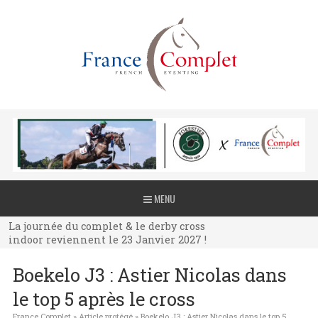
La journée du complet & le derby cross
MENU
indoor reviennent le 23 Janvier 2027 !
La journée du complet & le derby cross
indoor reviennent le 23 Janvier 2027 !
La journée du complet & le derby cross
Boekelo J3 : Astier Nicolas dans
indoor reviennent le 23 Janvier 2027 !
le top 5 après le cross
France Complet
»
Article protégé
»
Boekelo J3 : Astier Nicolas dans le top 5