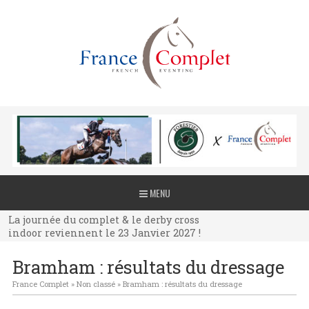
La journée du complet & le derby cross
MENU
indoor reviennent le 23 Janvier 2027 !
La journée du complet & le derby cross
indoor reviennent le 23 Janvier 2027 !
La journée du complet & le derby cross
Bramham : résultats du dressage
indoor reviennent le 23 Janvier 2027 !
France Complet
»
Non classé
»
Bramham : résultats du dressage