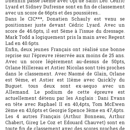
Dhennin passe 14ème avec Opi de Saint Leo. Cédric
Lyard et Sidney Dufresne sont en fin de classement
avec un score de 66pts et des poussières…
Dans le CIC***, Donatien Schauly est venu se
positionner juste devant Cédric Lyard. Avec un
score de 46.6pts, il est 5ème à l’issue du dressage.
Mark Todd a logiquement pris la main avec Regent
Lad en 40.6pts.
Enfin, deux jeunes Français ont réalisé une bonne
reprise sur l’épreuve réservée aux moins de 25 ans.
Avec un score légèrement au-dessus de 50pts,
Orlane Hillereau et Astier Nicolas sont très proches
dans le classement. Avec Naomé de Glain, Orlane
est 9ème, et Astier est 11ème avec Quickly du
Buguet. tous deux sont ex-aequo avec un
Allemand. Le podium de cette épreuve est
actuellement détenu par les Anglais : Dani Evans
en tête avec Raphael II en 40,4pts, Tom McEwen
2ème en 43,6pts et Georgie Spence 3ème en 47,4pts.
Les 4 autres Français (Arthur Bonneau, Arthur
Chabert, Gireg Le Coz et Edouard Chauvet) sont en
toute fin de classement avec des scores proches de