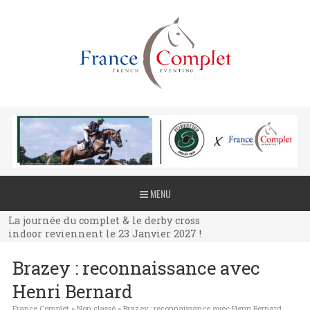
La journée du complet & le derby cross
MENU
indoor reviennent le 23 Janvier 2027 !
La journée du complet & le derby cross
indoor reviennent le 23 Janvier 2027 !
La journée du complet & le derby cross
Brazey : reconnaissance avec
indoor reviennent le 23 Janvier 2027 !
Henri Bernard
France Complet
»
Non classé
»
Brazey : reconnaissance avec Henri Bernard