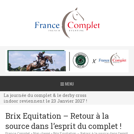
La journée du complet & le derby cross
MENU
indoor reviennent le 23 Janvier 2027 !
La journée du complet & le derby cross
indoor reviennent le 23 Janvier 2027 !
La journée du complet & le derby cross
Brix Equitation – Retour à la
indoor reviennent le 23 Janvier 2027 !
source dans l’esprit du complet !
France Complet
»
Non classé
»
Brix Equitation – Retour à la source dans l’esprit