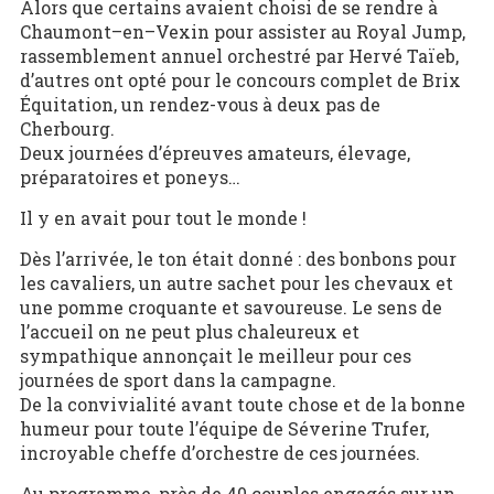
A
lors que certains avaient choisi de se rendre à
Chaumont
–
en
–
Vexin pour assister au
Royal Jump,
rassemblement annuel orchestré par Hervé
Taïeb
,
d’autres ont opté pour le concours complet de Brix
É
quitation
,
un rendez-vous
à deux pas de
Cherbourg.
Deux journées d’épreuves amateur
s,
élevage,
préparatoires et poneys…
Il y en avait pour tou
t le monde !
D
ès l’arrivée, le ton était donné : des bonbons pour
les cavaliers, un autre sachet pour les chevaux et
une pomme croquante et savoureuse. Le sens de
l’accueil on ne peut plus chaleureux et
sympathique annonçait le meilleur pour ces
journées de sport dans la campagne.
De la convivialité avant toute chose et de la bonne
humeur pour toute l’équipe de Séverine Trufer,
incroyable cheffe d’orchestre de ces journées.
Au programme, près de 40 couples engagés sur un