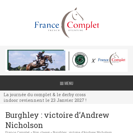
La journée du complet & le derby cross
MENU
indoor reviennent le 23 Janvier 2027 !
La journée du complet & le derby cross
indoor reviennent le 23 Janvier 2027 !
La journée du complet & le derby cross
Burghley : victoire d’Andrew
indoor reviennent le 23 Janvier 2027 !
Nicholson
France Complet
»
Non classé
»
Burghley : victoire d’Andrew Nicholson