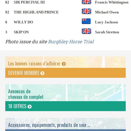
82
SIR PERCIVAL III
Francis Whittington
92
THE HIGHLAND PRINCE
Michael Owen
6
WILLY DO
Lucy Jackson
3
SKIP ON
Sarah Stretton
Photo issue du site
Burghley Horse Trial
Les bonnes raisons d’adhérer
DEVENIR MEMBRE
Annonces de
chevaux de complet
18 OFFRES
Accessoires, équipements, produits de soin ...