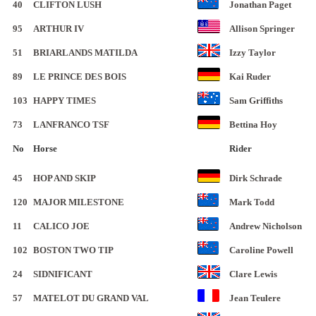
40
CLIFTON LUSH
Jonathan Paget
95
ARTHUR IV
Allison Springer
51
BRIARLANDS MATILDA
Izzy Taylor
89
LE PRINCE DES BOIS
Kai Ruder
103
HAPPY TIMES
Sam Griffiths
73
LANFRANCO TSF
Bettina Hoy
No
Horse
Rider
45
HOP AND SKIP
Dirk Schrade
120
MAJOR MILESTONE
Mark Todd
11
CALICO JOE
Andrew Nicholson
102
BOSTON TWO TIP
Caroline Powell
24
SIDNIFICANT
Clare Lewis
57
MATELOT DU GRAND VAL
Jean Teulere