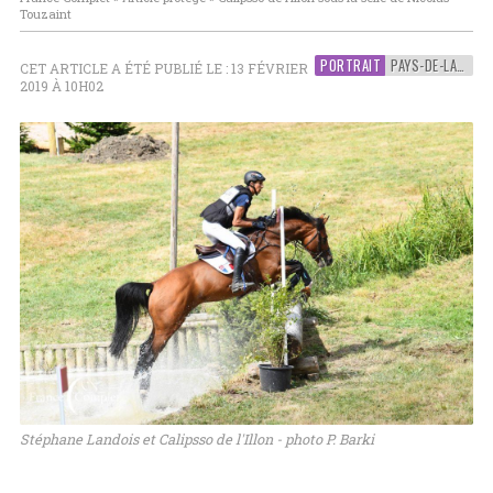
Touzaint
PORTRAIT
PAYS-DE-LA-LOIRE
CET ARTICLE A ÉTÉ PUBLIÉ LE : 13 FÉVRIER
2019 À 10H02
Stéphane Landois et Calipsso de l'Illon - photo P. Barki