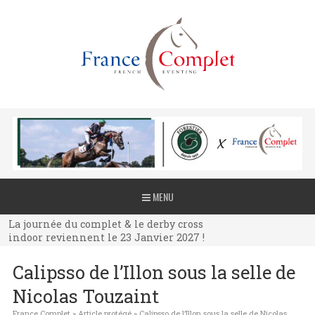
La journée du complet & le derby cross
MENU
indoor reviennent le 23 Janvier 2027 !
La journée du complet & le derby cross
indoor reviennent le 23 Janvier 2027 !
La journée du complet & le derby cross
Calipsso de l’Illon sous la selle de
indoor reviennent le 23 Janvier 2027 !
Nicolas Touzaint
France Complet
»
Article protégé
»
Calipsso de l’Illon sous la selle de Nicolas