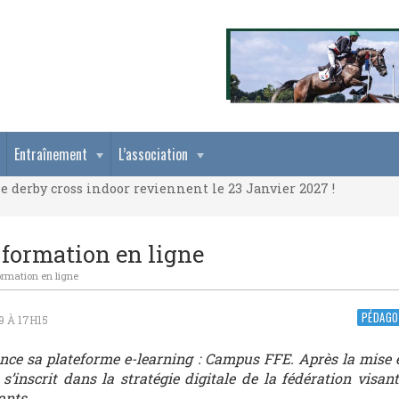
e derby cross indoor reviennent le 23 Janvier 2027 !
Entraînement
L’association
e derby cross indoor reviennent le 23 Janvier 2027 !
e derby cross indoor reviennent le 23 Janvier 2027 !
 formation en ligne
ormation en ligne
PÉDAGO
9 À 17H15
ance sa plateforme e-learning : Campus FFE. Après la mise 
’inscrit dans la stratégie digitale de la fédération visant 
ants.