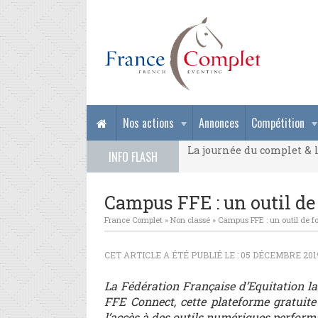
La journée du complet & l
Nos actions
Annonces
Compétition
La journée du complet & l
INFO FLASH
La journée du complet & l
Campus FFE : un outil de
France Complet
»
Non classé
»
Campus FFE : un outil de f
CET ARTICLE A ÉTÉ PUBLIÉ LE : 05 DÉCEMBRE 201
La Fédération Française d’Equitation l
FFE Connect, cette plateforme gratuite s
l’accès à des outils numériques perform