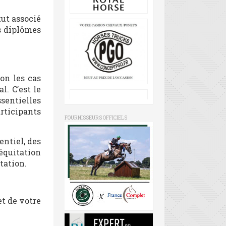
tut associé
s diplômes
on les cas
l. C’est le
sentielles
rticipants
FOURNISSEURS OFFICIELS
ntiel, des
’équitation
tation.
et de votre