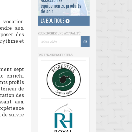
Accessoires,
équipements, produits
de soin ...
LA BOUTIQUE
 vocation
pondre aux
oposer des
RECHERCHER UNE ACTUALITÉ
 rythme et
PARTENAIRES OFFICIELS
ement sept
c enrichi
nts profils
ntérieur de
ration des
essant aux
expérience
t de suivre