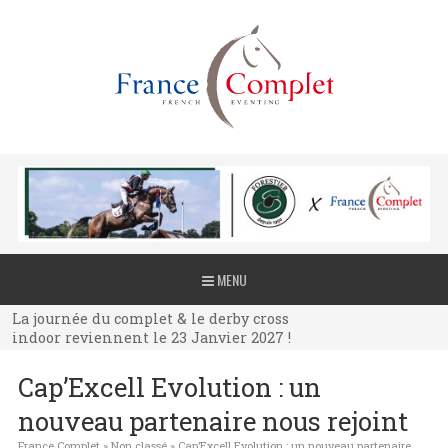
La journée du complet & le derby cross
MENU
indoor reviennent le 23 Janvier 2027 !
La journée du complet & le derby cross
indoor reviennent le 23 Janvier 2027 !
La journée du complet & le derby cross
Cap’Excell Evolution : un
indoor reviennent le 23 Janvier 2027 !
nouveau partenaire nous rejoint
France Complet
»
Non classé
»
Cap’Excell Evolution : un nouveau partenaire