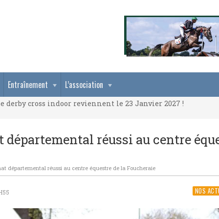
e derby cross indoor reviennent le 23 Janvier 2027 !
Entraînement
L’association
e derby cross indoor reviennent le 23 Janvier 2027 !
e derby cross indoor reviennent le 23 Janvier 2027 !
 départemental réussi au centre équ
t départemental réussi au centre équestre de la Foucheraie
NOS ACT
H55