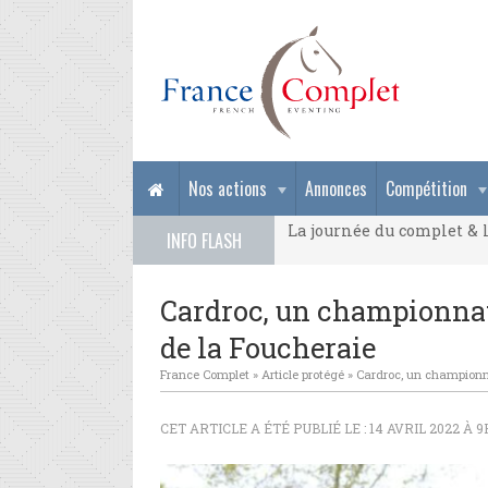
La journée du complet & l
Nos actions
Annonces
Compétition
La journée du complet & l
INFO FLASH
La journée du complet & l
Cardroc, un championnat
de la Foucheraie
France Complet
»
Article protégé
»
Cardroc, un championna
CET ARTICLE A ÉTÉ PUBLIÉ LE : 14 AVRIL 2022 À 9