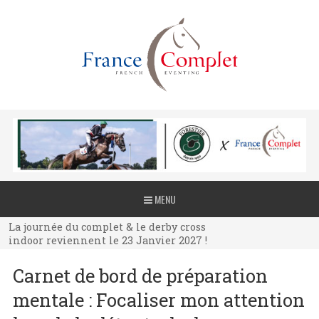
La journée du complet & le derby cross
MENU
indoor reviennent le 23 Janvier 2027 !
La journée du complet & le derby cross
indoor reviennent le 23 Janvier 2027 !
La journée du complet & le derby cross
Carnet de bord de préparation
indoor reviennent le 23 Janvier 2027 !
mentale : Focaliser mon attention