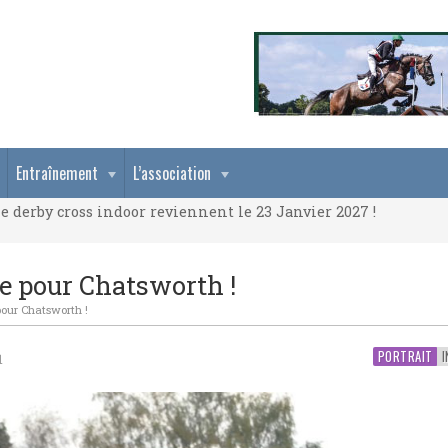
e derby cross indoor reviennent le 23 Janvier 2027 !
Entraînement
L’association
e derby cross indoor reviennent le 23 Janvier 2027 !
e derby cross indoor reviennent le 23 Janvier 2027 !
te pour Chatsworth !
 pour Chatsworth !
PORTRAIT
I
1