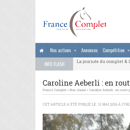
La journée du complet & l
Nos actions
Annonces
Compétition
La journée du complet & l
INFO FLASH
La journée du complet & l
Caroline Aeberli : en rou
France Complet
»
Non classé
»
Caroline Aeberli : en route
CET ARTICLE A ÉTÉ PUBLIÉ LE : 11 MAI 2016 À 17H1