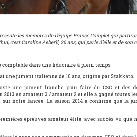
résente les membres de l’équipe France Complet qui partiron
ui, c’est Caroline Aeberli, 26 ans, qui parle d’elle et de son 
is comptable dans une fiduciaire à plein temps.
st une jument italienne de 10 ans, origine par Stakkato.
 juste une jument franche pour faire du CSO et des de
 2013 en amateur 3 / amateur 2 et elle a gagné toutes le
é sur notre lancée. La saison 2014 a confirmé que la ju
 premières épreuves amateur élite, avec succès vu que 
 déroulé avec des classements en dressage, CSO et dans 