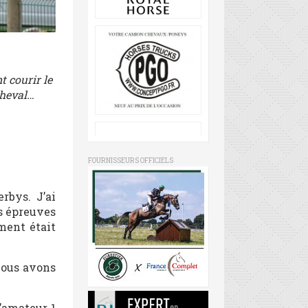
t courir le
cheval…
FOURNISSEURS OFFICIELS
rbys. J’ai
s épreuves
ment était
nous avons
l’amateur 1