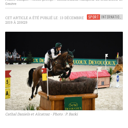
Genève
SPORT
INTERNATIONAL
CET ARTICLE A ÉTÉ PUBLIÉ LE : 13 DÉCEMBRE
2019 À 20H29
Cathal Daniels et Alcatraz - Photo : P. Barki