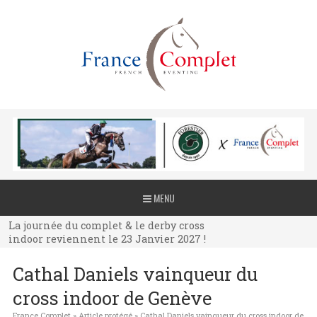
La journée du complet & le derby cross
MENU
indoor reviennent le 23 Janvier 2027 !
La journée du complet & le derby cross
indoor reviennent le 23 Janvier 2027 !
La journée du complet & le derby cross
Cathal Daniels vainqueur du
indoor reviennent le 23 Janvier 2027 !
cross indoor de Genève
France Complet
»
Article protégé
»
Cathal Daniels vainqueur du cross indoor de