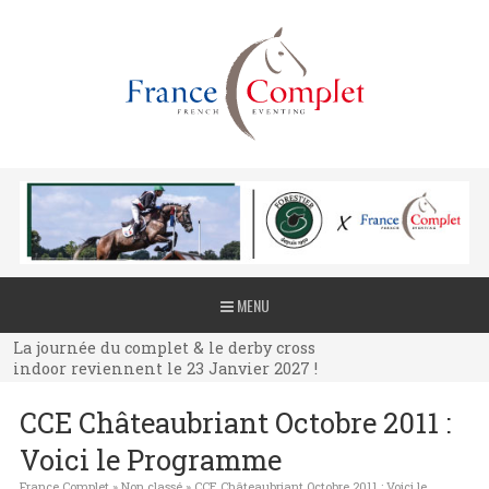
La journée du complet & le derby cross
MENU
indoor reviennent le 23 Janvier 2027 !
La journée du complet & le derby cross
indoor reviennent le 23 Janvier 2027 !
La journée du complet & le derby cross
CCE Châteaubriant Octobre 2011 :
indoor reviennent le 23 Janvier 2027 !
Voici le Programme
France Complet
»
Non classé
»
CCE Châteaubriant Octobre 2011 : Voici le