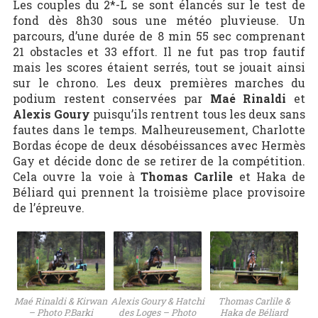
Les couples du 2*-L se sont élancés sur le test de
fond dès 8h30 sous une météo pluvieuse. Un
parcours, d’une durée de 8 min 55 sec comprenant
21 obstacles et 33 effort. Il ne fut pas trop fautif
mais les scores étaient serrés, tout se jouait ainsi
sur le chrono. Les deux premières marches du
podium restent conservées par
Maé Rinaldi
et
Alexis Goury
puisqu’ils rentrent tous les deux sans
fautes dans le temps. Malheureusement, Charlotte
Bordas écope de deux désobéissances avec Hermès
Gay et décide donc de se retirer de la compétition.
Cela ouvre la voie à
Thomas Carlile
et Haka de
Béliard qui prennent la troisième place provisoire
de l’épreuve.
Maé Rinaldi & Kirwan
Alexis Goury & Hatchi
Thomas Carlile &
– Photo P.Barki
des Loges – Photo
Haka de Béliard