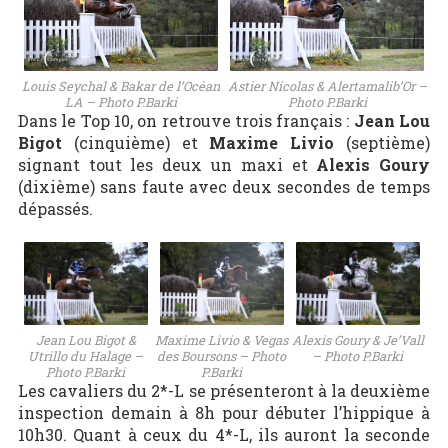
Louis Seychal & Bakar de l’Océan
Astier Nicolas & Alertamalib’Or –
LA – Photo P.Barki
Photo P.Barki
Dans le Top 10, on retrouve trois français :
Jean Lou
Bigot
(cinquième) et
Maxime Livio
(septième)
signant tout les deux un maxi et
Alexis Goury
(dixième) sans faute avec deux secondes de temps
dépassés.
Jean Lou Bigot &
Maxime Livio & Vegas
Alexis Goury & Je’Vall
Utrillo du Halage –
des Boursons – Photo
– Photo P.Barki
Photo P.Barki
P.Barki
Les cavaliers du 2*-L se présenteront à la deuxième
inspection demain à 8h pour débuter l’hippique à
10h30. Quant à ceux du 4*-L, ils auront la seconde