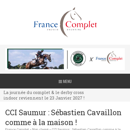
La journée du complet & le derby cross
MENU
indoor reviennent le 23 Janvier 2027 !
La journée du complet & le derby cross
indoor reviennent le 23 Janvier 2027 !
La journée du complet & le derby cross
CCI Saumur : Sébastien Cavaillon
indoor reviennent le 23 Janvier 2027 !
comme à la maison !
France Complet
»
Non classé
»
CCI Saumur : Sébastien Cavaillon comme à la