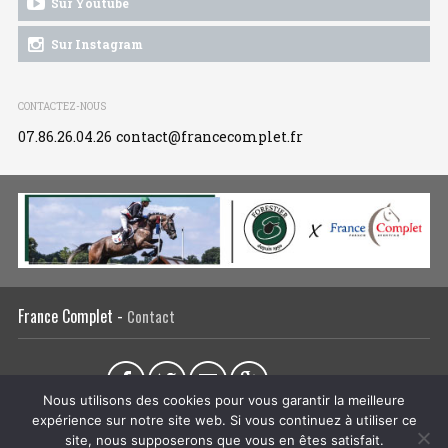
Sur Youtube
Sur Instagram
CONTACTEZ-NOUS
07.86.26.04.26
contact@francecomplet.fr
France Complet -
Contact
Partager sur :
Nous utilisons des cookies pour vous garantir la meilleure
expérience sur notre site web. Si vous continuez à utiliser ce
L’association
Actualités
Tous les évènements
Liens utiles
site, nous supposerons que vous en êtes satisfait.
Régie publicitaire
Plan du site
Mentions légales