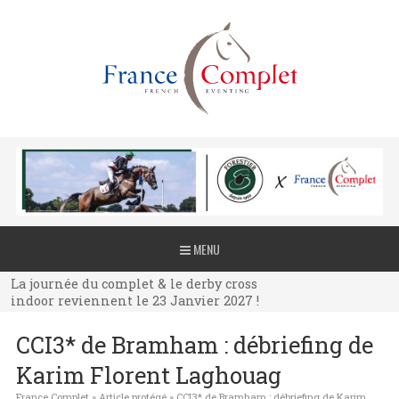
La journée du complet & le derby cross
MENU
indoor reviennent le 23 Janvier 2027 !
La journée du complet & le derby cross
indoor reviennent le 23 Janvier 2027 !
La journée du complet & le derby cross
CCI3* de Bramham : débriefing de
indoor reviennent le 23 Janvier 2027 !
Karim Florent Laghouag
France Complet
»
Article protégé
»
CCI3* de Bramham : débriefing de Karim