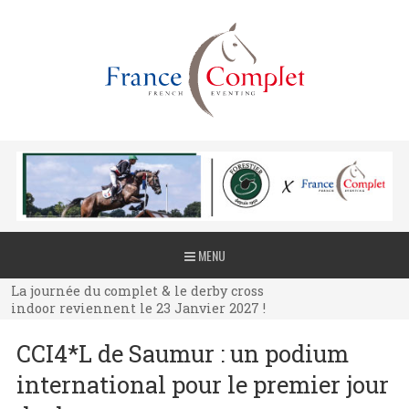
La journée du complet & le derby cross
MENU
indoor reviennent le 23 Janvier 2027 !
La journée du complet & le derby cross
indoor reviennent le 23 Janvier 2027 !
La journée du complet & le derby cross
CCI4*L de Saumur : un podium
indoor reviennent le 23 Janvier 2027 !
international pour le premier jour