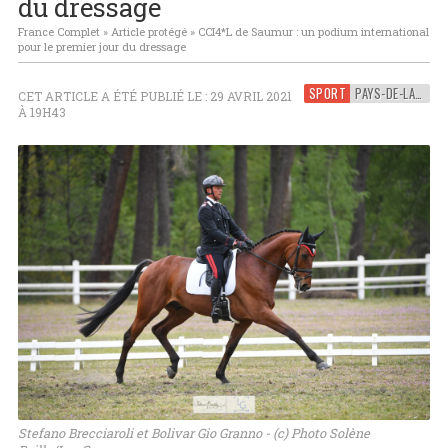
du dressage
France Complet
»
Article protégé
»
CCI4*L de Saumur : un podium international
pour le premier jour du dressage
SPORT
PAYS-DE-LA-LOIRE
CET ARTICLE A ÉTÉ PUBLIÉ LE : 29 AVRIL 2021
À 19H43
Stefano Brecciaroli et Bolivar Gio Granno - (c) Photo Solène