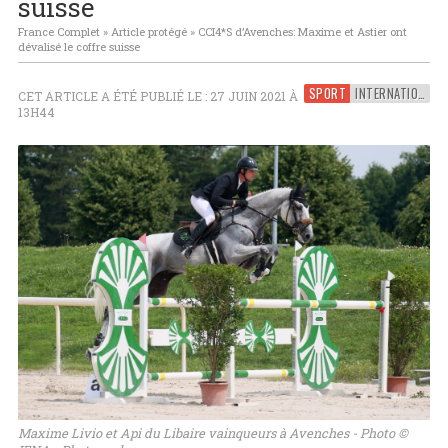
suisse
France Complet
»
Article protégé
»
CCI4*S d’Avenches: Maxime et Astier ont
dévalisé le coffre suisse
SPORT
INTERNATIONAL
CET ARTICLE A ÉTÉ PUBLIÉ LE : 27 JUIN 2021 À
13H44
Maxime Livio et Api du Libaire vainqueurs à Avenches - Photo ©