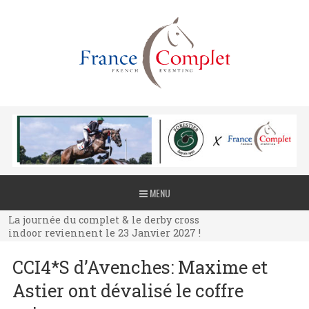
La journée du complet & le derby cross
MENU
indoor reviennent le 23 Janvier 2027 !
La journée du complet & le derby cross
indoor reviennent le 23 Janvier 2027 !
La journée du complet & le derby cross
CCI4*S d’Avenches: Maxime et
indoor reviennent le 23 Janvier 2027 !
Astier ont dévalisé le coffre