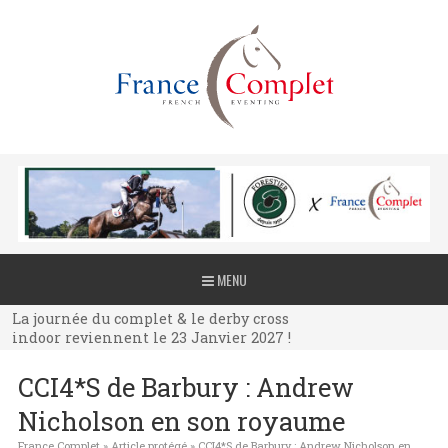
La journée du complet & le derby cross
MENU
indoor reviennent le 23 Janvier 2027 !
La journée du complet & le derby cross
indoor reviennent le 23 Janvier 2027 !
La journée du complet & le derby cross
CCI4*S de Barbury : Andrew
indoor reviennent le 23 Janvier 2027 !
Nicholson en son royaume
France Complet
»
Article protégé
»
CCI4*S de Barbury : Andrew Nicholson en